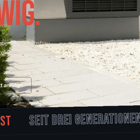
WIG.
mpe — Heizungsbau,
rei Generationen in
kt anrufen
SEIT DREI GENERATIONEN