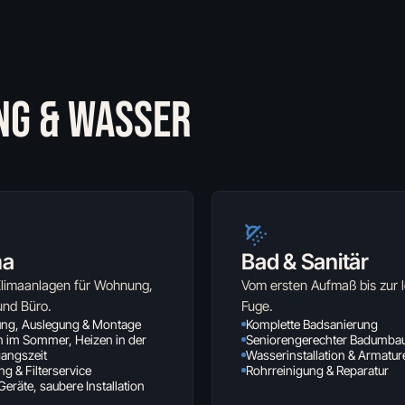
NG & WASSER
ma
Bad & Sanitär
Klimaanlagen für Wohnung,
Vom ersten Aufmaß bis zur l
und Büro.
Fuge.
ung, Auslegung & Montage
Komplette Badsanierung
n im Sommer, Heizen in der
Seniorengerechter Badumba
angszeit
Wasserinstallation & Armatur
g & Filterservice
Rohrreinigung & Reparatur
Geräte, saubere Installation