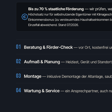
Bis zu 70 % staatliche Förderung
— wir prüfen, was
Höchstsatz nur für selbstnutzende Eigentümer mit Klimagesch
Einkommensbonus (zu versteuerndes Haushaltseinkommen bis
Einzelfall abweichend. Stand 07/2026.
01
Beratung & Förder-Check
—
vor Ort, kostenfrei 
02
Aufmaß & Planung
—
Heizlast, Gerät und Stando
03
Montage
—
inklusive Demontage der Altanlage, sau
04
Wartung & Service
—
ein Ansprechpartner, auch 