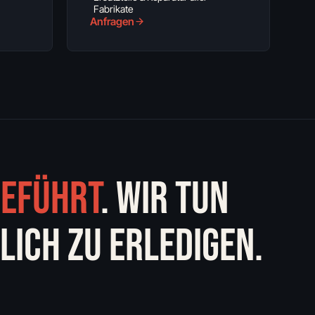
Fabrikate
Anfragen
GEFÜHRT
. WIR TUN
ICH ZU ERLEDIGEN.
N