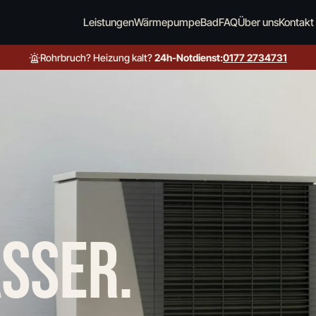
Leistungen
Wärmepumpe
Bad
FAQ
Über uns
Kontakt
Rohrbruch? Heizung kalt?
24h-Notdienst:
0177 2734731
SSER.