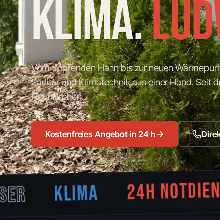
KLIMA.
LUD
Vom tropfenden Hahn bis zur neuen Wärmepu
Sanitär und Klimatechnik aus einer Hand. Seit d
Neunkirchen.
Kostenfreies Angebot in 24 h
Dire
24H NOTDIENST
KLIMA