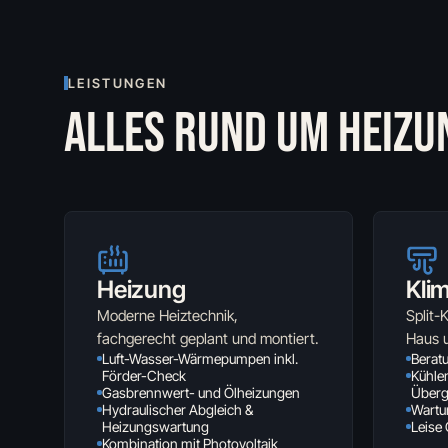
LEISTUNGEN
ALLES RUND UM HEIZU
Heizung
Kli
Moderne Heiztechnik,
Split-
fachgerecht geplant und montiert.
Haus 
Luft-Wasser-Wärmepumpen inkl.
Berat
Förder-Check
Kühle
Gasbrennwert- und Ölheizungen
Überg
Hydraulischer Abgleich &
Wartun
Heizungswartung
Leise 
Kombination mit Photovoltaik