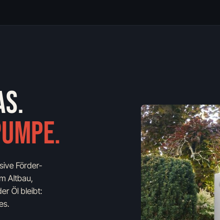
AS.
PUMPE.
ive Förder-
m Altbau,
r Öl bleibt:
es.