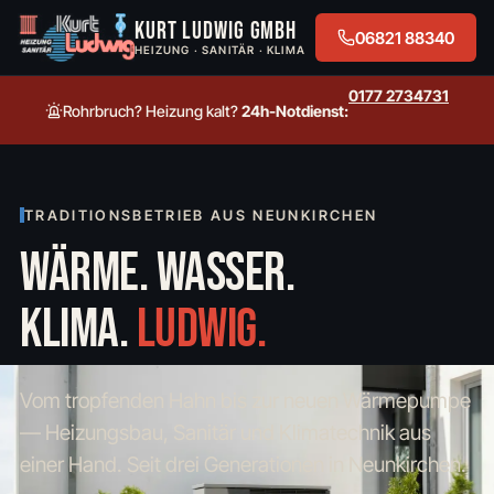
Kurt Ludwig GmbH
06821 88340
HEIZUNG · SANITÄR · KLIMA
0177 2734731
Rohrbruch? Heizung kalt?
24h-Notdienst:
TRADITIONSBETRIEB AUS NEUNKIRCHEN
WÄRME. WASSER.
KLIMA.
LUDWIG.
Vom tropfenden Hahn bis zur neuen Wärmepumpe
— Heizungsbau, Sanitär und Klimatechnik aus
einer Hand. Seit drei Generationen in Neunkirchen.