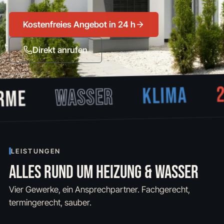
Kostenfreies Angebot in 24 h
Direkt anrufen
2
KLIMA
WASSER
RME
LEISTUNGEN
ALLES RUND UM HEIZUNG & WASSER
Vier Gewerke, ein Ansprechpartner. Fachgerecht,
termingerecht, sauber.