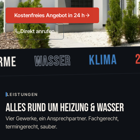
Kostenfreies Angebot in 24 h
Direkt anrufen
2
KLIMA
WASSER
RME
LEISTUNGEN
ALLES RUND UM HEIZUNG & WASSER
Vier Gewerke, ein Ansprechpartner. Fachgerecht,
termingerecht, sauber.