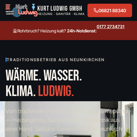
Kurt Ludwig GmbH
06821 88340
HEIZUNG · SANITÄR · KLIMA
0177 2734731
Rohrbruch? Heizung kalt?
24h-Notdienst:
TRADITIONSBETRIEB AUS NEUNKIRCHEN
WÄRME. WASSER.
KLIMA.
LUDWIG.
Vom tropfenden Hahn bis zur neuen Wärmepumpe
— Heizungsbau, Sanitär und Klimatechnik aus
einer Hand. Seit drei Generationen in Neunkirchen.